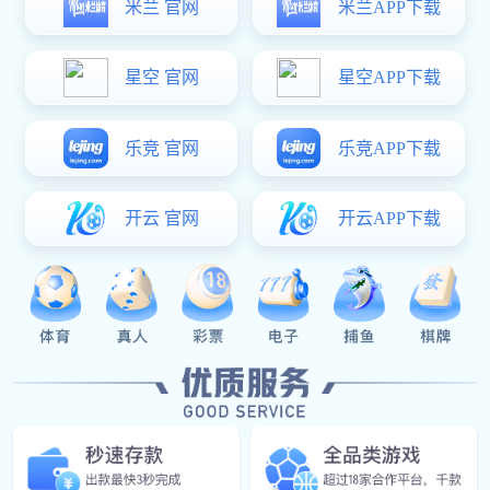
林诗栋在国际乒坛崛起展现
新生代国乒力量与未来无限
潜能的辉煌之路
2025-11-22
1
分享
在国际乒坛的舞台上，林诗栋以惊人的速度崛起，成为中国
乒乓球队新生代力量的代表人物。他的成长之路不仅见证了
个人天赋与勤奋的结合，更映照出国乒青训体系的强大与时
代革新的步伐。从初露锋芒到叱咤国际赛场，林诗栋用青春
与实力诠释了新一代国乒的无限潜能。他敢打敢拼的风格、
稳定的心理素质、全面的技术体系，以及对未来的执着追