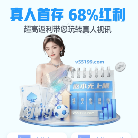
项目展示
首页
项目展示