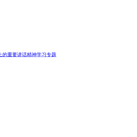
极限的精神，使得她在跳水领域中不断创造奇迹，也让她成
app下载
精神
搏精神。从小生活在较为贫困的环境中，跳水成了她改变命
的艰辛和挑战。在训练过程中，她付出了无数的汗水与努
的目标。
。在艰难的训练和比赛中，她以超乎常人的毅力坚持了下
每一场角逐中得到了完美的体现。每一次的挑战，每一次的
。全红婵不仅是跳水的佼佼者，她更是中国体育精神的化
个团队的支持，这种团结奋斗的力量，在中国体育的舞台上
育发展
育发展中的重要象征。她的成功为新一代运动员树立了榜
展现的不仅仅是个人的跳水才华，更代表了中国体育走向国