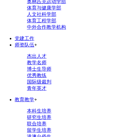
际舞台的雄心和力量。
通过全红婵的努力，跳水这项传统强项进一步吸引
动，尤其是在全红婵夺得奥运金牌后，跳水项目的
目的本身，更推动了整个中国体育的多元化发展。
此外，全红婵也展现了中国体育的综合实力和培养
和教练团队共同努力的成果。她的成功故事无疑为
敢于超越自我。
总结：
全红婵的成功是中国体育新一代崛起的缩影，她通
人瞩目的成绩。她不仅展现了中国跳水的强大实力