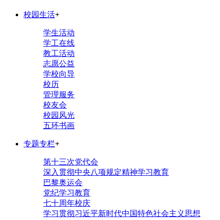
星空电竞app🧧【老兵推荐,财运滚滚】🧧是世界最
在线品牌之一,网页版登录入口,全站app下载,竞猜,电子
真人,体育,彩票,捕鱼,各种游戏等您来!
邮箱订阅
Subsc